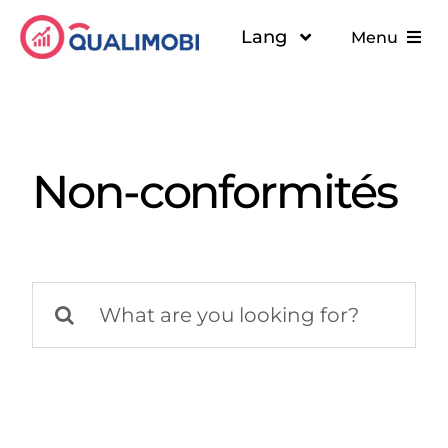
Passer
Lang
Menu
au
contenu
Solutions
A propos
Non-conformités
Ressources
Rechercher: