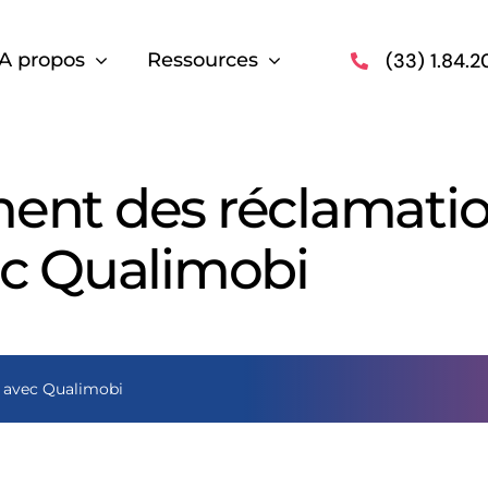
(33) 1.84.2
A propos
Ressources
ement des réclamatio
c Qualimobi
s avec Qualimobi