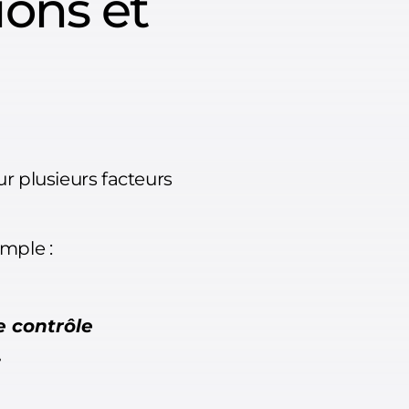
ions et
ur plusieurs facteurs
imple :
e contrôle
.