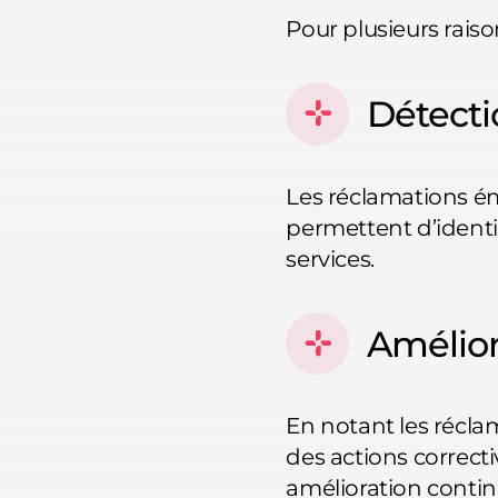
Pour plusieurs raiso
Détect
Les réclamations émi
permettent d’identif
services.
Amélior
En notant les réclam
des actions correcti
amélioration continu