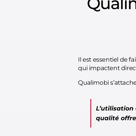
Qualim
Il est essentiel de 
qui impactent direc
Qualimobi s’attache 
L’utilisatio
qualité off