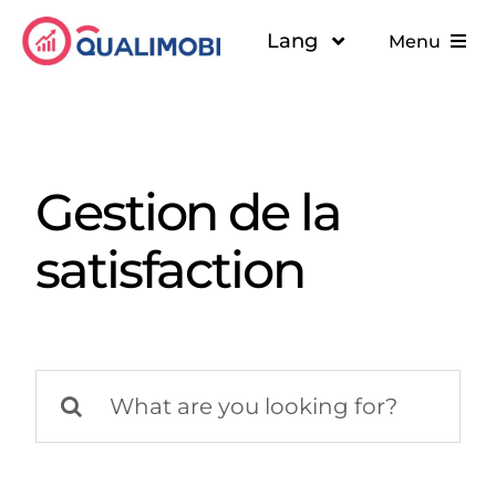
Passer
Lang
Menu
au
contenu
Solutions
A propos
Gestion de la
Ressources
satisfaction
Rechercher: