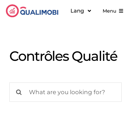
Passer
Lang
Menu
au
contenu
Solutions
A propos
Contrôles Qualité
Ressources
Rechercher: